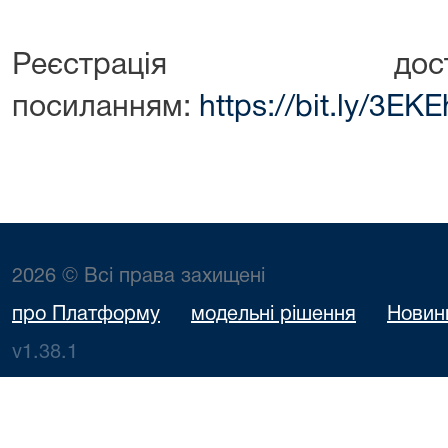
Реєстрація д
посиланням:
https://bit.ly/3EK
2026 © Всі права захищені
про Платформу
модельні рішення
Новин
v1.38.1