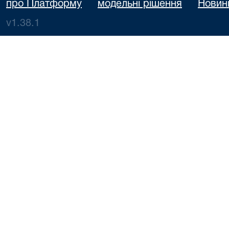
про Платформу
модельні рішення
Новин
v1.38.1